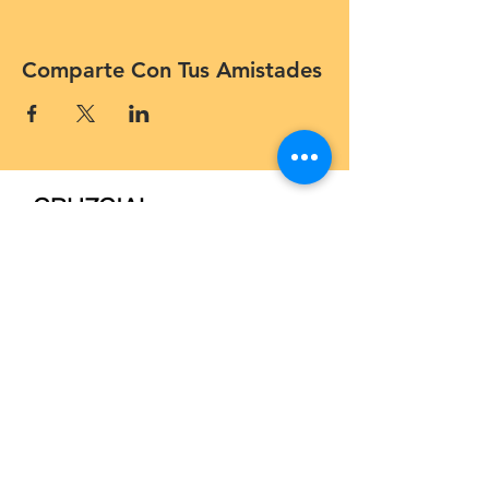
Comparte Con Tus Amistades
CRUZCIAL
church
908-405-8640
www.cruzcial.com
545 Bound Brook Rd,
Middlesex, NJ 08846